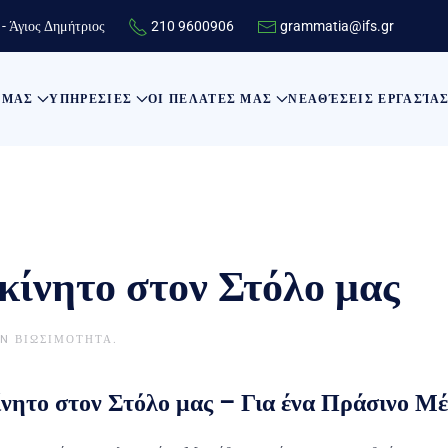
- Άγιος Δημήτριος
210 9600906
grammatia@ifs.gr
 ΜΑΣ
ΥΠΗΡΕΣΙΕΣ
ΟΙ ΠΕΛΑΤΕΣ ΜΑΣ
ΝΕΑ
ΘΈΣΕΙΣ ΕΡΓΑΣΊΑ
κίνητο στον Στόλο μας
IN
ΒΙΩΣΙΜΟΤΗΤΑ
.
ητο στον Στόλο μας – Για ένα Πράσινο Μέ